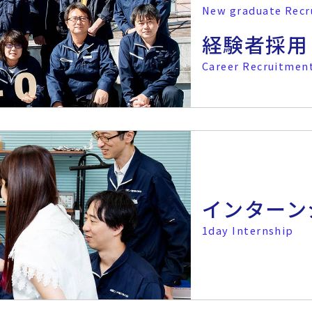
New graduate Recr
経験者採用
Career Recruitmen
インターン
1day Internship